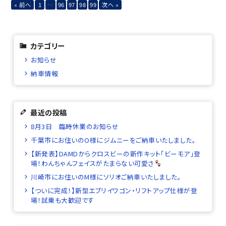
« 前へ
1
…
96
97
98
99
次へ »
カテゴリー
お知らせ
納車情報
最近の投稿
8月3日 臨時休業のお知らせ
千葉市にお住いのO様にジムニーをご納車いたしました。
【新発表】DAMDからクロスビーの新作キット「ビーモア」登
場！わんちゃんフェイスがたまらない可愛さ
川崎市にお住いのM様にソリオご納車いたしました。
【ついに完成！】新型エブリイワゴン・リフトアップ仕様が登
場！試乗も大歓迎です