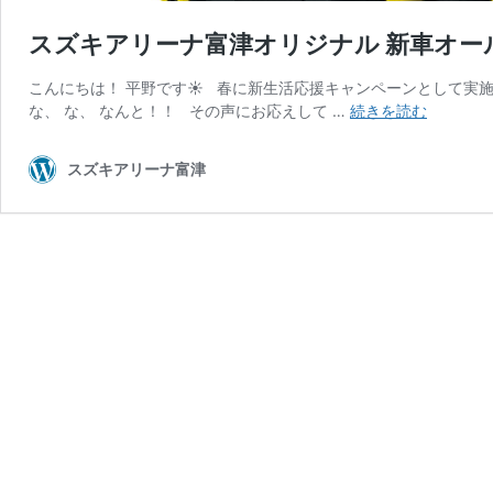
スズキアリーナ富津オリジナル 新車オー
こんにちは！ 平野です☀ 春に新生活応援キャンペーンとして実施
ス
な、 な、 なんと！！ その声にお応えして …
続きを読む
ズ
キ
スズキアリーナ富津
ア
リ
ー
ナ
富
津
オ
リ
ジ
ナ
ル
新
車
オ