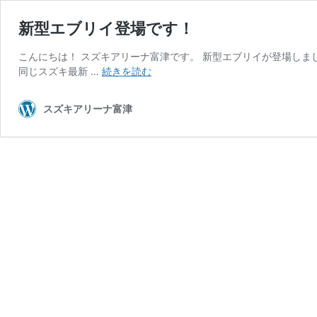
新型エブリイ登場です！
こんにちは！ スズキアリーナ富津です。 新型エブリイが登場しま
新
同じスズキ最新 …
続きを読む
型
エ
スズキアリーナ富津
ブ
リ
イ
登
場
で
す！