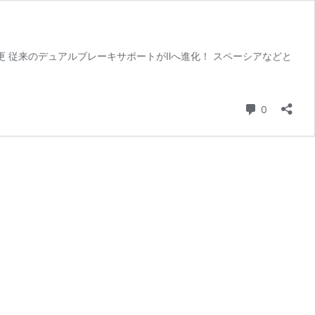
更 従来のデュアルブレーキサポートがⅡへ進化！ スペーシアなどと
コメント
0