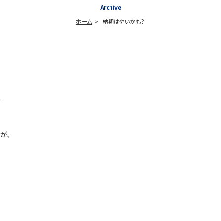
Archive
ホーム
納期はやいかも？
？
が、