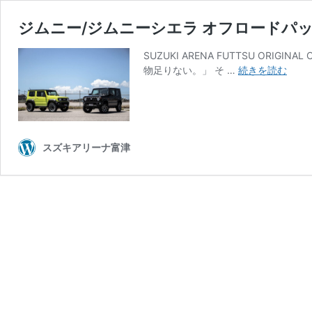
ジムニー/ジムニーシエラ オフロードパ
SUZUKI ARENA FUTTSU ORIGINAL
ジ
物足りない。」 そ …
続きを読む
ム
ニ
ー/
ジ
ム
スズキアリーナ富津
ニ
ー
シ
エ
ラ
オ
フ
ロ
ー
ド
パ