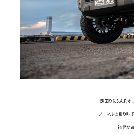
足回りにS.A.F
ノーマルの乗り味そ
視界が高