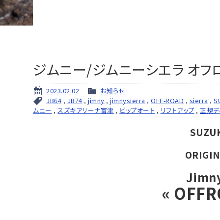
ジムニー/ジムニーシエラ オフ
2023.02.02
お知らせ
JB64
,
JB74
,
jimny
,
jimnysierra
,
OFF-ROAD
,
sierra
,
S
ムニー
,
スズキアリーナ富津
,
ビップオート
,
リフトアップ
,
正規デ
SUZUK
ORIGI
Jimn
« OFFR