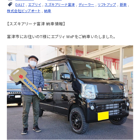
DA17
,
エブリイ
,
スズキアリーナ富津
,
ディーラー
,
リフトアップ
,
新車
,
株式会社ビップオート
,
納車
【スズキアリーナ富津 納車情報】
富津市にお住いのT様にエブリィ WxPをご納車いたしました。