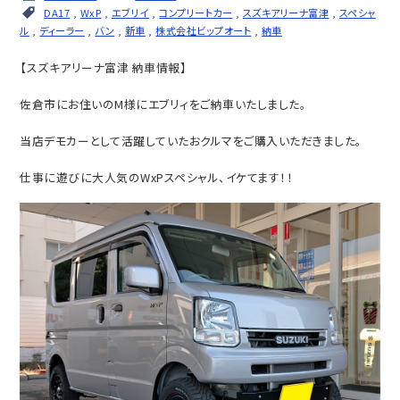
DA17
,
WxP
,
エブリイ
,
コンプリートカー
,
スズキアリーナ富津
,
スペシャ
ル
,
ディーラー
,
バン
,
新車
,
株式会社ビップオート
,
納車
【スズキアリーナ富津 納車情報】
佐倉市にお住いのM様にエブリィをご納車いたしました。
当店デモカーとして活躍していたおクルマをご購入いただきました。
仕事に遊びに大人気のWxPスペシャル、イケてます！！