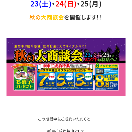
23(土)
・
24(日)
・25(月)
秋の
大商談会
を開催します！！
この期間中にご成約いただくと…
新車ご成約特典として