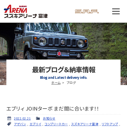
最新ブログ＆納車情報
Blog and Latest delivery info.
ホーム
ブログ
エブリィ JOINターボ まだ間に合います！！
2022.02.21
お知らせ
アゲバン
,
エブリイ
,
コンプリートカー
,
スズキアリーナ富津
,
リフトアップ
,