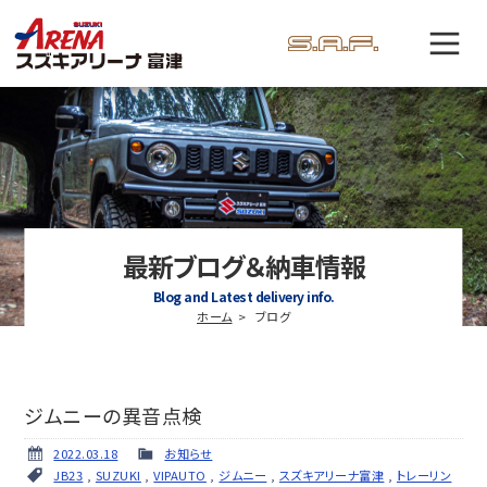
最新ブログ＆納車情報
Blog and Latest delivery info.
ホーム
ブログ
ジムニーの異音点検
2022.03.18
お知らせ
JB23
,
SUZUKI
,
VIPAUTO
,
ジムニー
,
スズキアリーナ富津
,
トレーリン