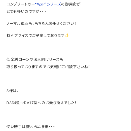
コンプリートカー
“WxP”シリーズ
の御用命が
とても多いのですが・・・
ノーマル車両も、もちろんお任せください！
特別プライスでご提案しております
低金利ローンや法人向けリースも
取り扱っておりますのでお気軽にご相談下さいね！
S様は、
DA64型→DA17型へのお乗り換えでした！
使い勝手は変わらぬまま・・・