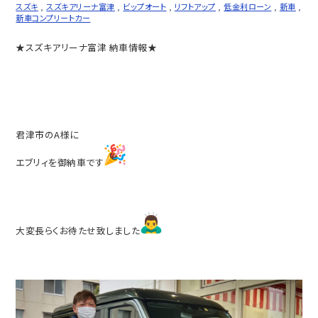
スズキ
,
スズキアリーナ富津
,
ビップオート
,
リフトアップ
,
低金利ローン
,
新車
,
新車コンプリートカー
★スズキアリーナ富津 納車情報★
君津市のA様に
エブリィを御納車です
大変長らくお待たせ致しました