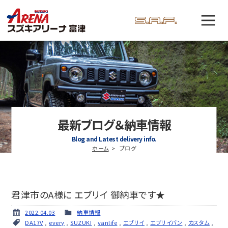
最新ブログ＆納車情報
Blog and Latest delivery info.
ホーム
ブログ
君津市のA様に エブリイ 御納車です★
2022.04.03
納車情報
DA17V
,
every
,
SUZUKI
,
vanlife
,
エブリイ
,
エブリイバン
,
カスタム
,