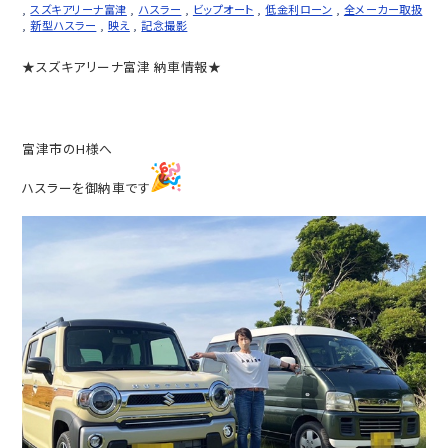
,
スズキアリーナ富津
,
ハスラー
,
ビップオート
,
低金利ローン
,
全メーカー取扱
,
新型ハスラー
,
映え
,
記念撮影
★スズキアリーナ富津 納車情報★
富津市のH様へ
ハスラーを御納車です