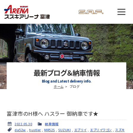
最新ブログ＆納車情報
Blog and Latest delivery info.
ホーム
ブログ
富津市のH様へ ハスラー 御納車です★
2022.05.30
納車情報
da52w
,
hustler
,
MR52S
,
SUZUKI
,
エブリイ
,
エブリイワゴン
,
スズキ