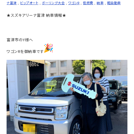
ナ富津
,
ビップオート
,
ボーリング大会
,
ワゴンR
,
低燃費
,
納車
,
軽自動車
★スズキアリーナ富津 納車情報★
富津市のY様へ
ワゴンRを御納車です