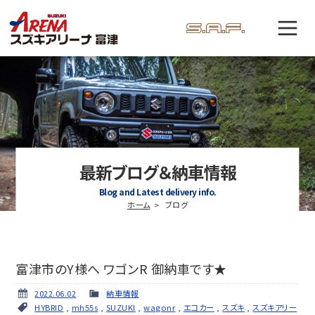
最新ブログ＆納車情報
Blog and Latest delivery info.
ホーム
ブログ
富津市のY様へ ワゴンR 御納車です★
2022.06.02
納車情報
HYBRID
,
mh55s
,
SUZUKI
,
wagonr
,
エコカー
,
スズキ
,
スズキアリー