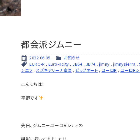
都会派ジムニー
2022.06.05
お知らせ
EURO-R
,
Euro-Rcity
,
JB64
,
JB74
,
jimny
,
jimnysierra
,
シエラ
,
スズキアリーナ富津
,
ビップオート
,
ユーロR
,
ユーロRシ
こんにちは！
平野です
先日、ジムニーユーロRシティの
撮影に行ってきました！！