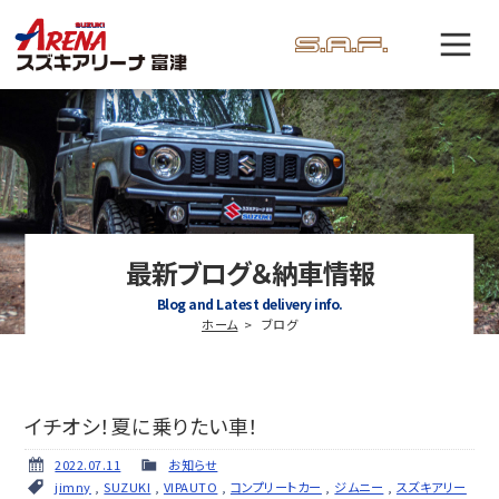
最新ブログ＆納車情報
Blog and Latest delivery info.
ホーム
ブログ
イチオシ！夏に乗りたい車！
2022.07.11
お知らせ
jimny
,
SUZUKI
,
VIPAUTO
,
コンプリートカー
,
ジムニー
,
スズキアリー