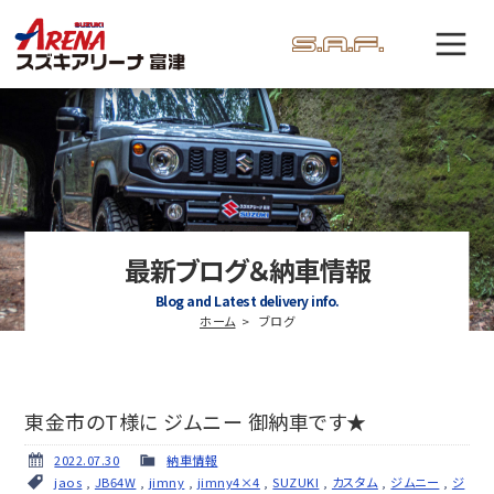
最新ブログ＆納車情報
Blog and Latest delivery info.
ホーム
ブログ
東金市のT様に ジムニー 御納車です★
2022.07.30
納車情報
jaos
,
JB64W
,
jimny
,
jimny4×4
,
SUZUKI
,
カスタム
,
ジムニー
,
ジ