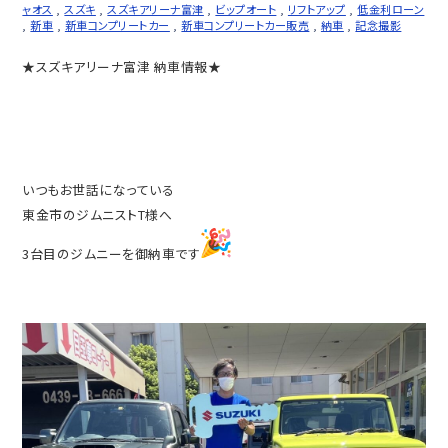
ャオス
,
スズキ
,
スズキアリーナ富津
,
ビップオート
,
リフトアップ
,
低金利ローン
,
新車
,
新車コンプリートカー
,
新車コンプリートカー販売
,
納車
,
記念撮影
★スズキアリーナ富津 納車情報★
いつもお世話になっている
東金市のジムニストT様へ
3台目のジムニーを御納車です