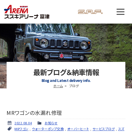
最新ブログ＆納車情報
Blog and Latest delivery info.
ホーム
ブログ
MRワゴンの水漏れ修理
2022.08.04
お知らせ
MRワゴン
,
ウォーターポンプ交換
,
オーバーヒート
,
サービスブログ
,
スズ