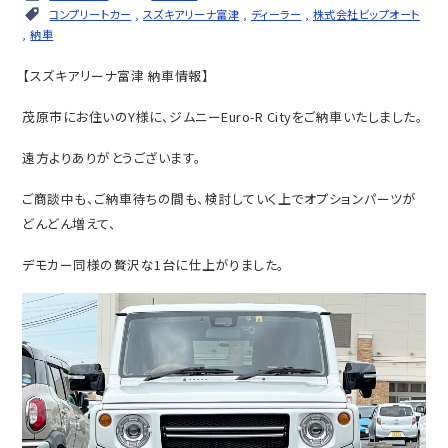
コンプリートカー
,
スズキアリーナ富津
,
ディーラー
,
株式会社ビップオート
,
納車
【スズキアリーナ富津 納車情報】
茂原市にお住いのY様に、ジムニーEuro-R Cityをご納車いたしました。
遠方よりありがとうございます。
ご商談中も、ご納車待ちの間も、検討していく上でオプションパーツが
どんどん増えて、
デモカー同様の贅沢な1台に仕上がりました。