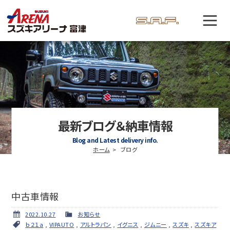
最新ブログ＆納車情報
Blog and Latest delivery info.
ホーム
ブログ
中古車情報
2022.10.27
お知らせ
ｂ２１ａ
,
VIPAUTO
,
アルトラパン
,
イグニス
,
ジムニー
,
スズキ
,
スズキア