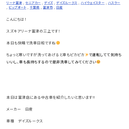
リーナ富津
,
セニアカー
,
デイズ
,
デイズルークス
,
ハイウェイスター
,
ハスラー
,
ビップオート
,
千葉県
,
富津市
,
日産
こんにちは！
スズキアリーナ富津の三上です！
本日も快晴で洗車日和ですね
ちょっと寒いですが洗ってあげると車もピカピカ
で運転してて気持ち
いいし、車も長持ちするので是非洗車してみてください
本日は富津店にある中古車を紹介したいと思います‼
メーカー 日産
車種 デイズルークス