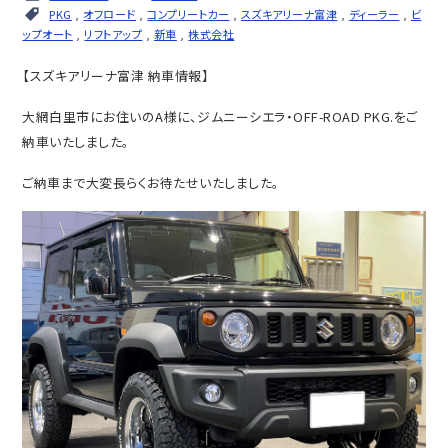
PKG
,
オフロード
,
コンプリートカー
,
スズキアリーナ富津
,
ディーラー
,
ビ
ップオート
,
リフトアップ
,
新車
,
株式会社
【スズキアリーナ富津 納車情報】
大網白里市にお住いのA様に、ジムニーシエラ・OFF-ROAD PKG.をご
納車いたしました。
ご納車まで大変長らくお待たせいたしました。