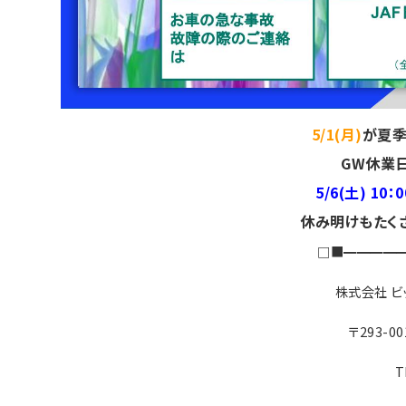
5/1(月)
が夏季
GW休業
5/6(土) 10：0
休み明けもたく
□■━━━━
株式会社 ビ
〒293-0
T