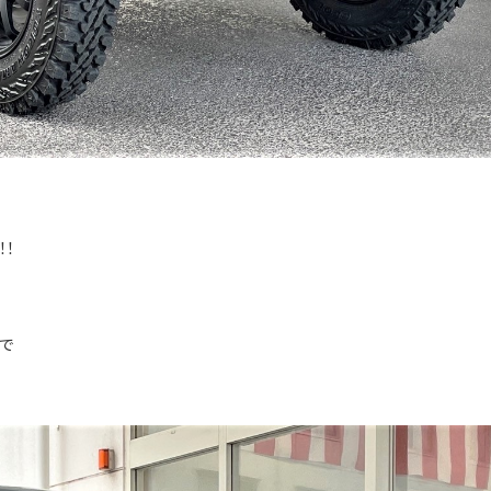
！！
的で