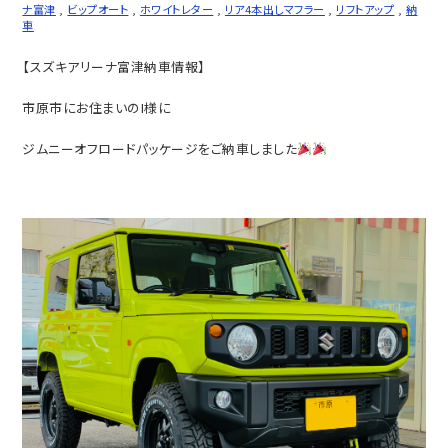
ナ富津
,
ビップオート
,
ホワイトレター
,
リア4本出しマフラー
,
リフトアップ
,
納
車
【スズキアリーナ富津納車情報】
市原市にお住まいのI様に
ジムニーオフロードパッケージをご納車しました