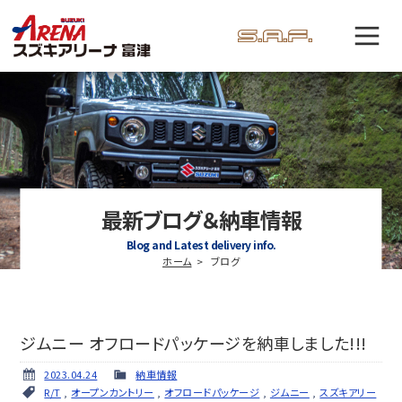
最新ブログ＆納車情報
Blog and Latest delivery info.
ホーム
ブログ
ジムニー オフロードパッケージを納車しました!!!
2023.04.24
納車情報
R/T
,
オープンカントリー
,
オフロードパッケージ
,
ジムニー
,
スズキアリー