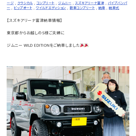
ージ
,
クラシカル
,
コンプリート
,
ジムニー
,
スズキアリーナ富津
,
パイプバンパ
ー
,
ビップオート
,
ワイルドエディション
,
新車コンプリート
,
納車
,
納車式
【スズキアリーナ富津納車情報】
東京都からお越しのS様ご夫婦に
ジムニー WILD EDITIONをご納車しました