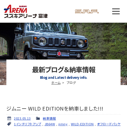
最新ブログ＆納車情報
Blog and Latest delivery info.
ホーム
ブログ
ジムニー WILD EDITIONを納車しました!!!
2023.05.13
納車情報
1インチリフトアップ
,
JB64W
,
jimny
,
WILD-EDITION
,
オフロードパッケ