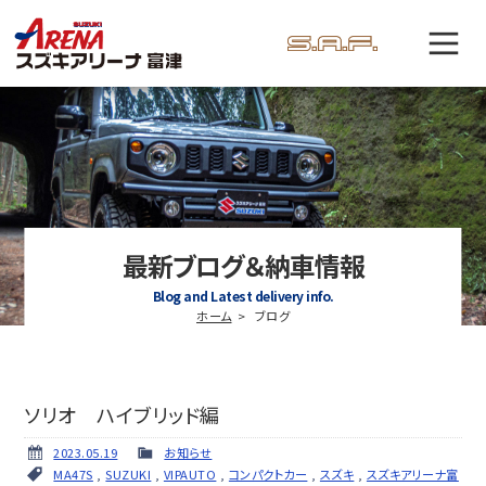
最新ブログ＆納車情報
Blog and Latest delivery info.
ホーム
ブログ
ソリオ ハイブリッド編
2023.05.19
お知らせ
MA47S
,
SUZUKI
,
VIPAUTO
,
コンパクトカー
,
スズキ
,
スズキアリーナ富