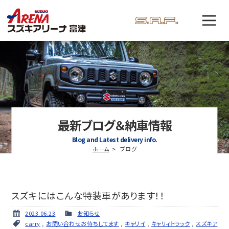
最新ブログ＆納車情報
Blog and Latest delivery info.
ホーム
ブログ
スズキにはこんな特装車があります！！
2023.06.23
お知らせ
carry
,
お問い合わせお待ちしてます
,
キャリイ
,
キャリィトラック
,
スズキア