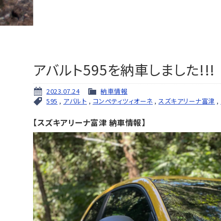
アバルト595を納車しました!!!
2023.07.24
納車情報
595
,
アバルト
,
コンペティツィオーネ
,
スズキアリーナ富津
,
【スズキアリーナ富津 納車情報】