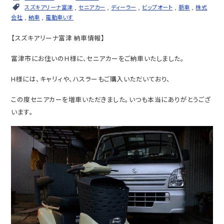
スズキアリーナ富津
,
セニアカー
,
ディーラー
,
ビップオート
,
新車
,
株式
会社
,
納車
,
電動車いす
【スズキアリーナ富津 納車情報】
富津市にお住いのＨ様に、セニアカーをご納車いたしました。
H様には、キャリィや、ハスラーもご購入いただいており、
この度セニアカーを増車いただきました。いつも本当にありがとうござ
います。