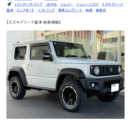
1インチリフトアップ
,
JB74W
,
ジムニー
,
ジムニーシエラ
,
スズキアリーナ
富津
,
ビップオート
,
リフトアップ
,
新車コンプリート
,
納車
,
納車式
【スズキアリーナ富津 納車情報】