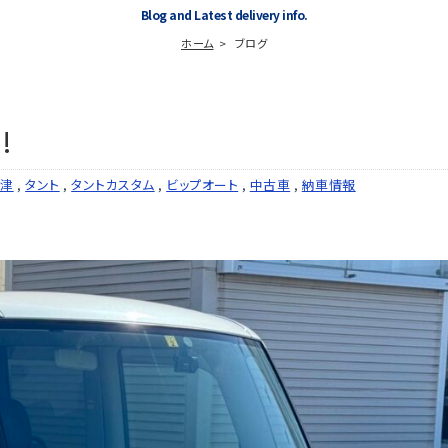
Blog and Latest delivery info.
ホーム
ブログ
!
富津
,
タント
,
タントカスタム
,
ビップオート
,
中古車
,
納車情報