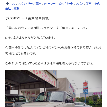
LC
,
スズキアリーナ富津
,
ディーラー
,
ビップオート
,
ラパン
,
新車
,
株式
会社
,
納車
【スズキアリーナ富津 納車情報】
千葉市にお住まいのN様に、ラパンLCをご納車いたしました。
N様、遠方よりありがとうございます。
今回もそうでしたが、ラパンからラパンへのお乗り換えを希望されるお
客様はとても多いです。
このデザインにハマったらやはり他車種を考えられないですよね。