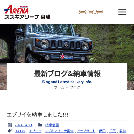
最新ブログ＆納車情報
Blog and Latest delivery info.
ホーム
ブログ
エブリイを納車しました!!!
2024.04.21
納車情報
DA17V
,
エブリイ
,
スズキアリーナ富津
,
ビップオート
,
保田
,
千葉
,
君津