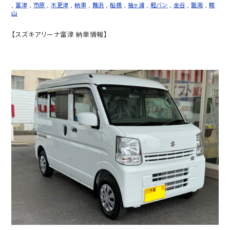
,
富津
,
市原
,
木更津
,
納車
,
舞浜
,
船橋
,
袖ヶ浦
,
軽バン
,
金谷
,
鋸南
,
館
山
【スズキアリーナ富津 納車情報】