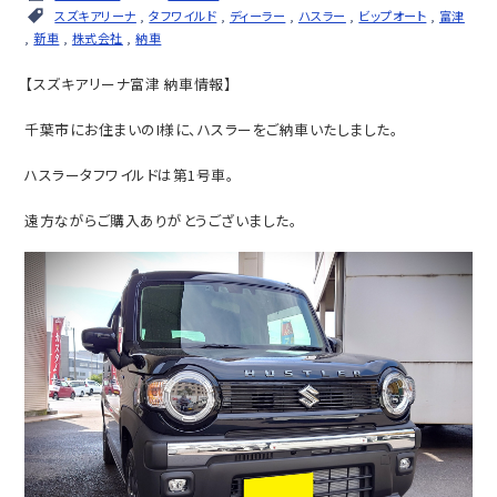
スズキアリーナ
,
タフワイルド
,
ディーラー
,
ハスラー
,
ビップオート
,
富津
,
新車
,
株式会社
,
納車
【スズキアリーナ富津 納車情報】
千葉市にお住まいのI様に、ハスラーをご納車いたしました。
ハスラータフワイルドは第1号車。
遠方ながらご購入ありがとうございました。