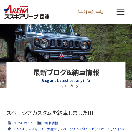
最新ブログ＆納車情報
Blog and Latest delivery info.
ホーム
ブログ
スペーシアカスタムを納車しました!!!
2024.09.27
納車情報
DSBSⅡ
,
スズキアリーナ富津
,
スペーシアカスタム
,
ビップオート
,
ワゴンR