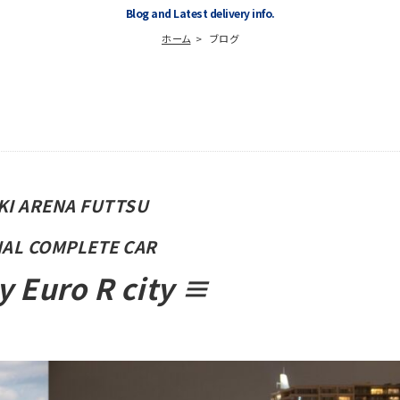
Blog and Latest delivery info.
ホーム
ブログ
KI ARENA FUTTSU
NAL COMPLETE CAR
 Euro R city ≡