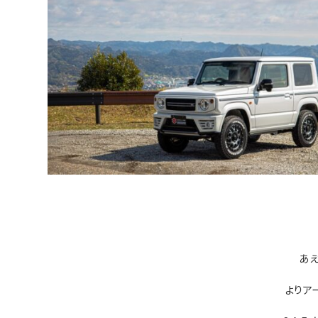
あえ
よりア