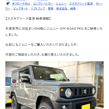
オフロードPKG
,
コンプリートカー
,
ジムニー
,
スズキアリーナ富津
,
ディー
ラー
,
ビップオート
,
リフトアップ
,
新車
,
株式会社
,
納車
【スズキアリーナ富津 納車情報】
木更津市にお住まいのN様にジムニー OFF-ROAD PKG.をご納車いた
しました。
以前にもジムニーをご購入いただいておりましたが、
代替のご相談をいただき、お乗り換えいただきました。