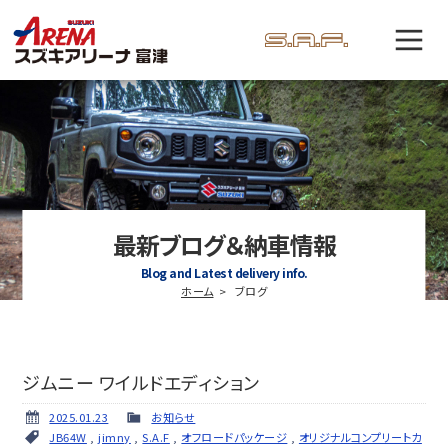
最新ブログ＆納車情報
Blog and Latest delivery info.
ホーム
ブログ
ジムニー ワイルドエディション
2025.01.23
お知らせ
JB64W
,
jimny
,
S.A.F
,
オフロードパッケージ
,
オリジナルコンプリートカ