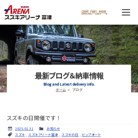
最新ブログ＆納車情報
Blog and Latest delivery info.
ホーム
ブログ
スズキの日開催です！
2025.01.31
お知らせ
スズキ
,
スズキアリーナ富津
,
スズキの日
,
ビップオート