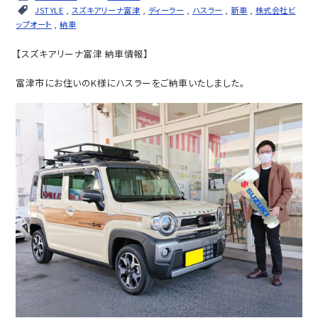
JSTYLE
,
スズキアリーナ富津
,
ディーラー
,
ハスラー
,
新車
,
株式会社ビ
ップオート
,
納車
【スズキアリーナ富津 納車情報】
富津市にお住いのK様にハスラーをご納車いたしました。