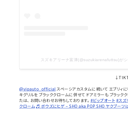
スズキアリーナ富津(@suzukiarenafuttsu
↓TI
@vipauto_official
スペーシアカスタムに 続いて エブリィにも
キグリルを ブラッククロームに 併せて ドアミラーも ブラック
たは、 お問い合わせお待ちしております。
#ビップオート
#スズ
クローム
♬ ボウズにヒゲ – SHO aka POP SHO ヤクブーツ