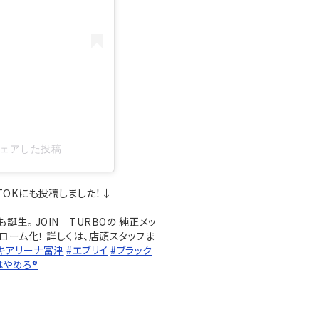
)がシェアした投稿
KTOKにも投稿しました！↓
誕生。 JOIN TURBOの 純正メッ
クローム化！ 詳しくは、店頭スタッフま
キアリーナ富津
#エブリイ
#ブラック
はやめろ®︎