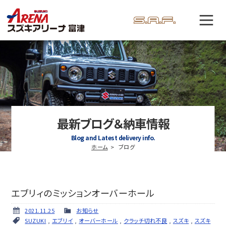
最新ブログ＆納車情報
Blog and Latest delivery info.
ホーム
ブログ
エブリィのミッションオーバーホール
2021.11.25
お知らせ
SUZUKI
,
エブリイ
,
オーバーホール
,
クラッチ切れ不良
,
スズキ
,
スズキ