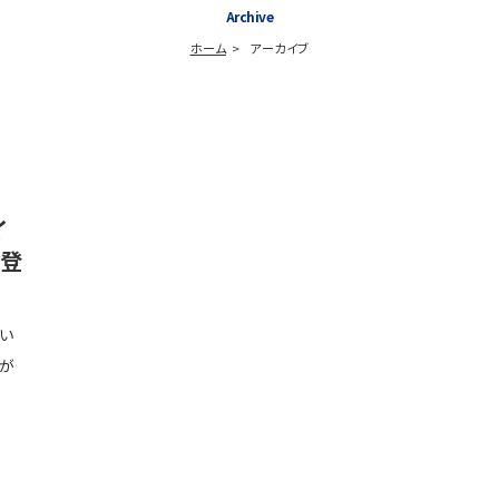
Archive
ホーム
アーカイブ
イ
が登
 い
りが