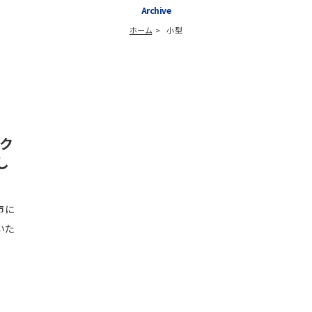
Archive
ホーム
小型
ク
し
市に
いた