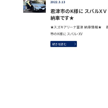
2022.3.13
君津市のK様に スバルＸＶ
納車です★
★スズキアリーナ富津 納車情報★ 
市のK様に スバル・XV
続きを読む