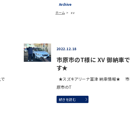
Archive
ホーム
xv
2022.12.18
市原市のT様に XV 御納車で
す★
上で
★スズキアリーナ富津 納車情報★ 市
原市のT
続きを読む