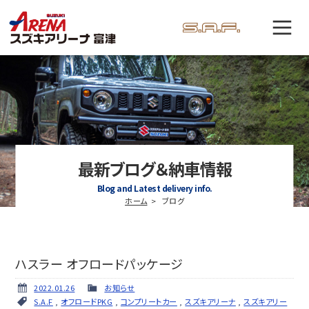
最新ブログ＆納車情報
Blog and Latest delivery info.
ホーム
ブログ
ハスラー オフロードパッケージ
2022.01.26
お知らせ
S.A.F
,
オフロードPKG
,
コンプリートカー
,
スズキアリーナ
,
スズキアリー