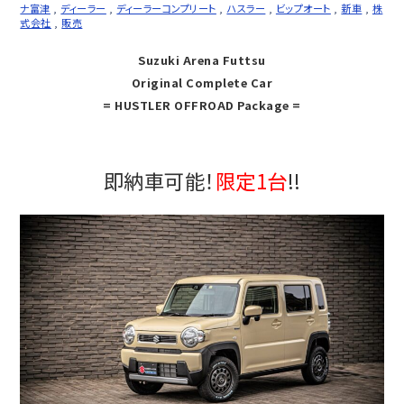
ナ富津
,
ディーラー
,
ディーラーコンプリート
,
ハスラー
,
ビップオート
,
新車
,
株
式会社
,
販売
Suzuki Arena Futtsu
Original Complete Car
= HUSTLER OFFROAD Package =
即納車可能！
限定1台
!!