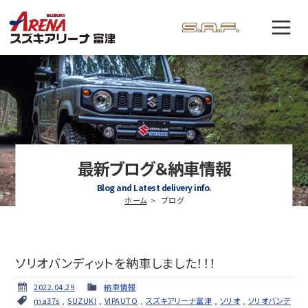
最新ブログ＆納車情報
Blog and Latest delivery info.
ホーム
ブログ
ソリオバンディットを納車しました！！！
2022.04.29
納車情報
ma37s
,
SUZUKI
,
VIPAUTO
,
スズキアリーナ富津
,
ソリオ
,
ソリオバンデ