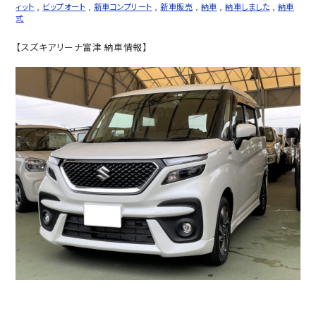
ィット
,
ビップオート
,
新車コンプリート
,
新車販売
,
納車
,
納車しました
,
納車
式
【スズキアリーナ富津 納車情報】