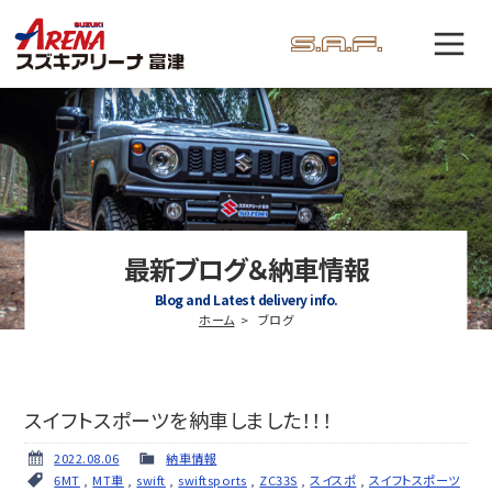
最新ブログ＆納車情報
Blog and Latest delivery info.
ホーム
ブログ
スイフトスポーツを納車しました！！！
2022.08.06
納車情報
6MT
,
MT車
,
swift
,
swiftsports
,
ZC33S
,
スイスポ
,
スイフトスポーツ