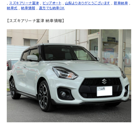
,
スズキアリーナ富津
,
ビップオート
,
山梨よりありがとうございます
,
新車納車
,
納車式
,
納車情報
,
遠方でも納車OK
【スズキアリーナ富津 納車情報】