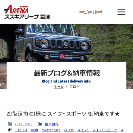
最新ブログ＆納車情報
Blog and Latest delivery info.
ホーム
ブログ
四街道市のI様に スイフトスポーツ 御納車です★
2022.09.05
納車情報
SUZUKI
,
swift
,
swiftsports
,
ZC33S
,
スイフト
,
スイフトスポーツ
,
ス