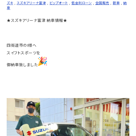
ズキ
,
スズキアリーナ富津
,
ビップオート
,
低金利ローン
,
全国販売
,
新車
,
納
車
★スズキアリーナ富津 納車情報★
四街道市のI様へ
スイフトスポーツを
御納車致しました